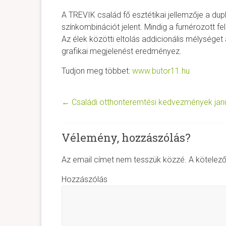
A TREVIK család fő esztétikai jellemzője a dup
színkombinációt jelent. Mindig a furnérozott fel
Az élek közötti eltolás addicionális mélységet 
grafikai megjelenést eredményez.
Tudjon meg többet:
www.butor11.hu
←
Családi otthonteremtési kedvezmények januá
Vélemény, hozzászólás?
Az email címet nem tesszük közzé.
A kötelez
Hozzászólás