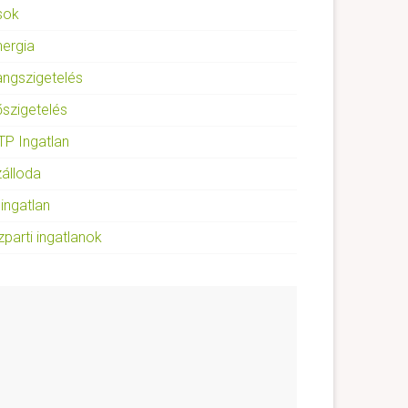
sok
nergia
angszigetelés
őszigetelés
TP Ingatlan
zálloda
 ingatlan
zparti ingatlanok