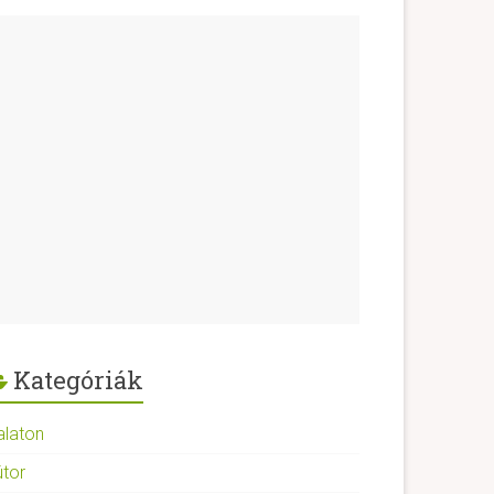
Kategóriák
alaton
útor