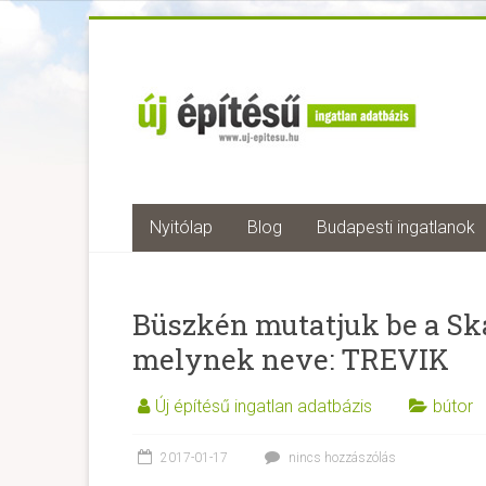
Nyitólap
Blog
Budapesti ingatlanok
Büszkén mutatjuk be a Ska
melynek neve: TREVIK
Új építésű ingatlan adatbázis
bútor
2017-01-17
nincs hozzászólás