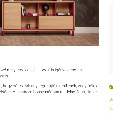
!
böző mélységekkel, és speciális igények esetén
a is.
a, hogy bármelyik egységre ajtók kerüljenek, vagy fiókok
etőségeket a három hosszúságban rendelhető láb, illetve
B
b