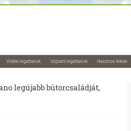
Vidéki ingatlanok
Vízparti ingatlanok
Hasznos linkek
no legújabb bútorcsaládját,