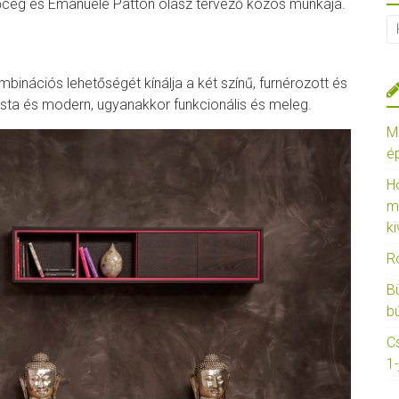
őcég és Emanuele Patton olasz tervező közös munkája.
mbinációs lehetőségét kínálja a két színű, furnérozott és
alista és modern, ugyanakkor funkcionális és meleg.
M
é
H
m
ki
R
B
b
C
1-