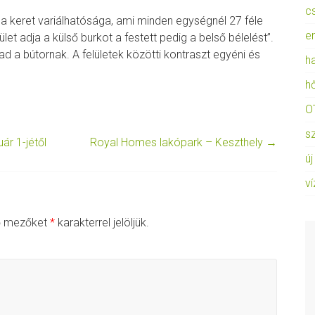
c
la keret variálhatósága, ami minden egységnél 27 féle
e
ület adja a külső burkot a festett pedig a belső bélelést”.
ad a bútornak. A felületek közötti kontraszt egyéni és
h
h
O
s
r 1-jétől
Royal Homes lakópark – Keszthely
→
új
ví
ő mezőket
*
karakterrel jelöljük.