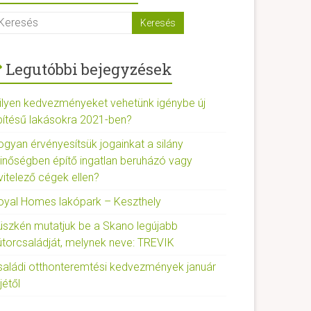
Legutóbbi bejegyzések
ilyen kedvezményeket vehetünk igénybe új
pítésű lakásokra 2021-ben?
ogyan érvényesítsük jogainkat a silány
inőségben építő ingatlan beruházó vagy
vitelező cégek ellen?
oyal Homes lakópark – Keszthely
üszkén mutatjuk be a Skano legújabb
útorcsaládját, melynek neve: TREVIK
saládi otthonteremtési kedvezmények január
jétől