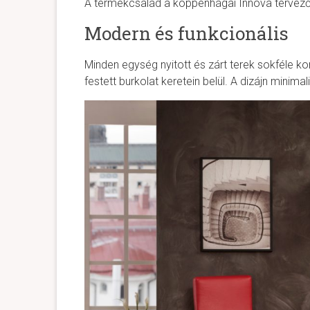
A termékcsalád a koppenhágai Innova tervez
Modern és funkcionális
Minden egység nyitott és zárt terek sokféle ko
festett burkolat keretein belül. A dizájn minim