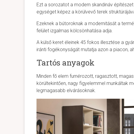
Ezt a sorozatot a modern skandináv építészet
egységet képez a körülvevő terek struktúrájáva
Ezeknek a bútoroknak a modernitását a termés
felület izgalmas kölcsönhatása adja.
A külső keret éleinek 45 fokos illesztése a gy
iránti fogékonyságát mutatja azon a piacon, ah
Tartós anyagok
Minden fő elem furnérozott, ragasztott, magas
körültekintően, nagy figyelemmel munkáltak m
legmagasabb elvárásoknak.